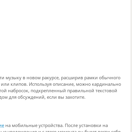
сти музыку в новом ракурсе, расширив рамки обычного
о или клипов. Используя описание, можно кардинально
той набросок, подкрепленный правильной текстовой
дом для обсуждений, если вы захотите.
ие
на мобильные устройства. После установки на
ные уведомления и с этого момента он будет вести себя