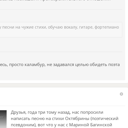
чет свою фамилию. Моя фамилия в переводе с арабского
ыб - что означает, судьба, удел, и улла - что означает
я Насыбулла - божий удел, или божественная судьба.
 песни на чужие стихи, обучаю вокалу, гитаре, фортепиано
большевиков татарские имена стали русифицировать. С
 фамилии по имени деда. Так мой прадед стал Хайруллой
сто Хайрулла.
 или людоедов в роду. Я не стыжусь своей фамилии,
оэтому я, как и талантливая поэтесса автор данных
сь, просто каламбур, не задавался целью обидеть поэта
ываюсь везде своим настоящим именем.
Друзья, года три тому назад, нас попросили
"Домик с резными ставнями" на стихи Октябрины
написать песню на стихи Октябрины (поэтический
псевдоним), вот что у нас с Мариной Багинской