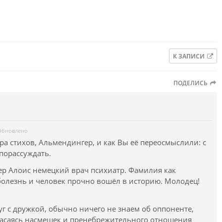
К ЗАПИСИ
ПОДЕЛИСЬ
Обновлено
а стихов, Альмендингер, и как Вы её переосмыслили: с
порассуждать.
р Алоис немецкий врач психиатр. Фамилия как
 болезнь и человек прочно вошёл в историю. Молодец!
г с дружкой, обычно ничего не знаем об оппоненте,
пасаясь насмешек и пренебрежительного отношения