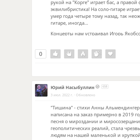
рукой на "Корге" играет бас, а правой
эквилибристика! На соло-гитаре играе
умер года четыре тому назад, так не
гитаре, иногда...
Концерты нам устраивал Игорь Якобс
отдавал нам, себе не оставлял ни коп
некоторых представителей этого народа
0
вокруг тебя стремительно пустеет. Но
Запись мемориальная и монофоническа
канал выхода на запись вечно куда-то 
желаю приятного прослушивания!
Юрий Насыбуллин
658
3 июл. 2022 г.
·
Обновлено
"Тишина" - стихи Анны Альмендингер.
написана на заказ примерно в 2019 го
песня о мироздании и миросозерцании,
геополитических реалий, стала чрезв
людям на нашей маленькой и хрупкой