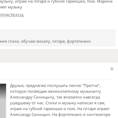
музыку, играю на гитаре и губной гармошке, пою. Марина
няет музыку
SPIH4CRbXsSg
жие стихи, обучаю вокалу, гитаре, фортепиано
Друзья, предлагаю послушать песню "Притча",
которую посвящаю великолепному музыканту
Александру Синицыну, так внезапно навсегда
ушедшему от нас. Стихи и музыку написал я сам,
играю на губной гармошке и пою. На гитаре играет
Александр Синицын. На фортепиано и синтезаторе