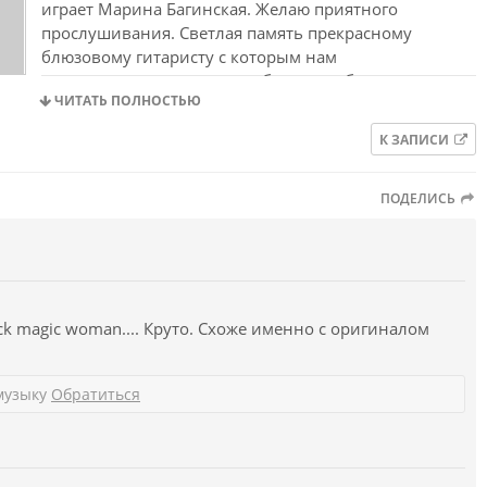
играет Марина Багинская. Желаю приятного
прослушивания. Светлая память прекрасному
блюзовому гитаристу с которым нам
посчастливилось вместе работать и общаться
ЧИТАТЬ ПОЛНОСТЬЮ
станется в наших сердцах...
 на Большом проспекте Васильевского острова в Санкт-
К ЗАПИСИ
затор концерта Игорь Якобсон, (светлая память).
ПОДЕЛИСЬ
ки без репетиций. Мы даже не договорились, кто когда
стал, того и ля мажор...
ack magic woman.... Круто. Схоже именно с оригиналом
музыку
Обратиться