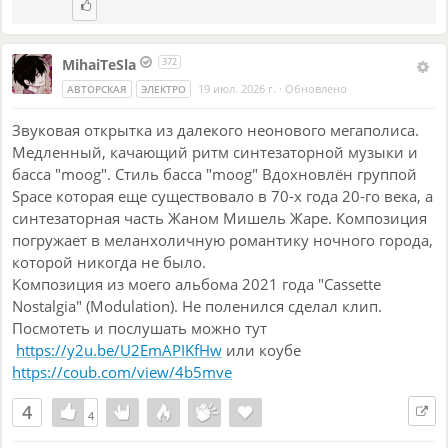
MihaiTeSla
372
19 июл. 2026 г.
·
Обновлено
АВТОРСКАЯ
ЭЛЕКТРО
Звуковая открытка из далекого неонового мегаполиса.
Медленный, качающий ритм синтезаторной музыки и
басса "moog". Стиль басса "moog" Вдохновлён группой
Space которая еще существовало в 70-х года 20-го века, а
синтезаторная часть Жаном Мишель Жаре. Композиция
погружает в меланхоличную романтику ночного города,
которой никогда не было.
Композиция из моего альбома 2021 года "Cassette
Nostalgia" (Modulation). Не поленился сделал клип.
Посмотеть и послушать можно тут
https://y2u.be/U2EmAPIKfHw
или коубе
https://coub.com/view/4b5mve
4
4
4