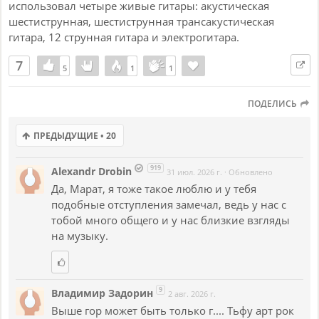
использовал четыре живые гитары: акустическая
шестиструнная, шестиструнная трансакустическая
гитара, 12 струнная гитара и электрогитара.
7
5
5
1
1
1
1
ПОДЕЛИСЬ
ПРЕДЫДУЩИЕ • 20
919
Alexandr Drobin
31 июл. 2026 г.
·
Обновлено
Да, Марат, я тоже такое люблю и у тебя
подобные отступления замечал, ведь у нас с
тобой много общего и у нас близкие взгляды
на музыку.
9
Владимир Задорин
2 авг. 2026 г.
Выше гор может быть только г.... Тьфу арт рок