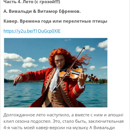
Часть 4. Лето (с грозой!!!)
Брось тоску, взгляни на небо,
А. Вивальди & Витамор Ефремов.
Сделай шаг к своей судьбе.
Кавер. Времена года или перелетные птицы
Здесь ты был, а там ты не был.
https://y
2u.be/f1QuGcp0XIE
Дай ответ своей беде.
Если хочешь слышать сердце —
Перестань его душить.
Сделай вдох, открой в нем дверцу,
И сумей свет полюбить.
Я всё знал, раз солнце светит,
Ты лучи его лови.
И тогда, мы словно дети,
Слышим музыку любви.
Долгожданное лето наступило, а вместе с ним и апошні
клип сезона подоспел. Это, стало быть, заключительная
Брось тоску, взгляни на небо,
4-я часть моей кавер-версии на музыку А Вивальди