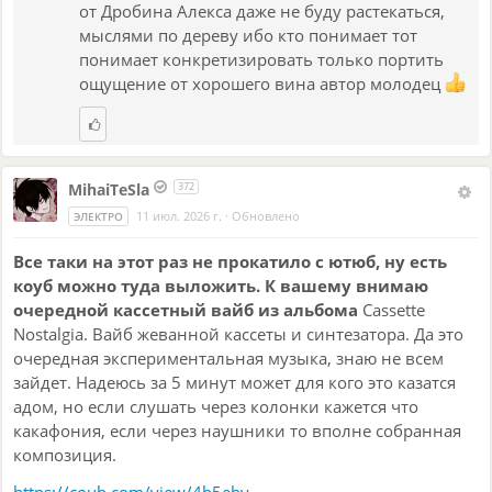
от Дробина Алекса даже не буду растекаться,
мыслями по дереву ибо кто понимает тот
понимает конкретизировать только портить
ощущение от хорошего вина автор молодец
MihaiTeSla
372
11 июл. 2026 г.
·
Обновлено
ЭЛЕКТРО
Все таки на этот раз не прокатило с ютюб, ну есть
коуб можно туда выложить. К вашему внимаю
очередной кассетный вайб из альбома
Cassette
Nostalgia. Вайб жеванной кассеты и синтезатора. Да это
очередная экспериментальная музыка, знаю не всем
зайдет. Надеюсь за 5 минут может для кого это казатся
адом, но если слушать через колонки кажется что
какафония, если через наушники то вполне собранная
композиция.
https://coub.com/view/4b5eby