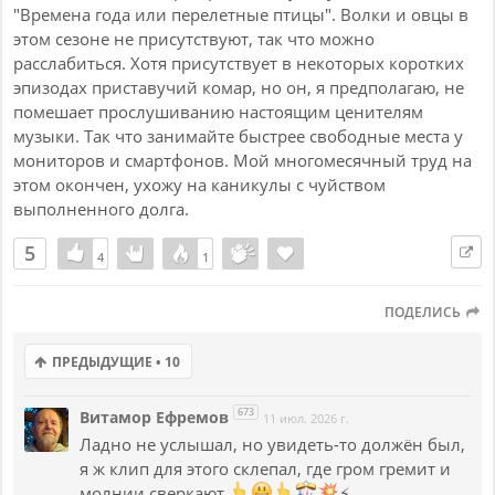
Сделай шаг к своей судьбе.
"Времена года или перелетные птицы". Волки и овцы в
этом сезоне не присутствуют, так что можно
Здесь ты был, а там ты не был.
расслабиться. Хотя присутствует в некоторых коротких
Дай ответ своей беде.
эпизодах приставучий комар, но он, я предполагаю, не
помешает прослушиванию настоящим ценителям
Обзор:
музыки. Так что занимайте быстрее свободные места у
мониторов и смартфонов. Мой многомесячный труд на
Этот текст представляет собой образец философской
этом окончен, ухожу на каникулы с чуйством
лирики, тяготеющей к жанру баллады или рок-поэзии. В
выполненного долга.
центре повествования — экзистенциальный конфликт
между идеализированным прошлым и
5
травмированным настоящим, а также попытка
4
4
1
1
преодолеть внутренний кризис.
ПОДЕЛИСЬ
Проведем художественный анализ по ключевым
уровням.
ПРЕДЫДУЩИЕ • 10
1. Композиция и драматургия
673
Витамор Ефремов
Текст построен по классическому трехчастному
11 июл. 2026 г.
драматическому принципу, напоминающему структуру
Ладно не услышал, но увидеть-то должён был,
симфонии или исповеди:
я ж клип для этого склепал, где гром гремит и
молнии сверкают
⚡