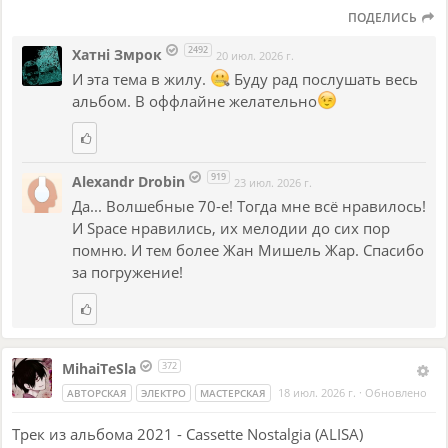
ПОДЕЛИСЬ
2492
Хатнi Змрок
20 июл. 2026 г.
И эта тема в жилу.
Буду рад послушать весь
альбом. В оффлайне желательно
919
Alexandr Drobin
23 июл. 2026 г.
Да... Волшебные 70-е! Тогда мне всё нравилось!
И Space нравились, их мелодии до сих пор
помню. И тем более Жан Мишель Жар. Спасибо
за погружение!
MihaiTeSla
372
18 июл. 2026 г.
·
Обновлено
АВТОРСКАЯ
ЭЛЕКТРО
МАСТЕРСКАЯ
Трек из альбома 2021 - Cassette Nostalgia (ALISA)