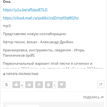
Она.
https://y2u.be/affzpulETLQ
https://cloud.mail.ru/public/zsJD/nyK9qWQhz
mp3:
Представляю новую коллаборацию:
Автор песни, вокал - Александр Дробин
Аранжировка, инструменты, сведение - Игорь
Панизников (ipdf).
Первоначальный вариант этой песни я сочинил и
записал в 2013 году, а выставил на МыСцена в 2024году:
ЧИТАТЬ ПОЛНОСТЬЮ
https://www.myscena.ru/content/perma?id=117295
5
Качество музыки у неё низкое, т. к. гитары были не
4
4
1
1
живые и я решил её переделать уже с живой гитарой.
Получалось не очень, да и соло подходящее на гитаре
ПОДЕЛИСЬ
не сочинил, поэтому я обратился к Игорю с просьбой,
чтобы он придумал и сыграл гитарные партии и сделал