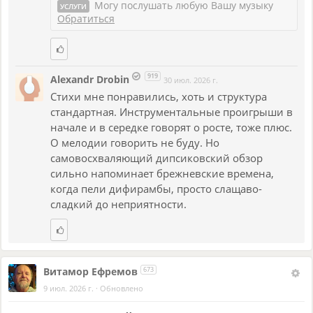
Могу послушать любую Вашу музыку
УСЛУГИ
Дух свободы и мечты.
Обратиться
Верил в то, что жизни столько –
охватить не хватит сил.
919
Alexandr Drobin
30 июл. 2026 г.
И, ведь знал, достойны только,
Стихи мне понравились, хоть и структура
стандартная. Инструментальные проигрыши в
Те, кто время победил.
начале и в середке говорят о росте, тоже плюс.
А сейчас ты в маске птицы
О мелодии говорить не буду. Но
самовосхваляющий дипсиковский обзор
Всё поешь чуме псалмы.
сильно напоминает брежневские времена,
В сердце — боль, пусты глазницы,
когда пели дифирамбы, просто слащаво-
сладкий до неприятности.
И боишься тишины.
И золы угасшей, холод
Заменил души покой.
Витамор Ефремов
673
А былой свободы голод
9 июл. 2026 г.
·
Обновлено
Спрятан за твоей бедой.