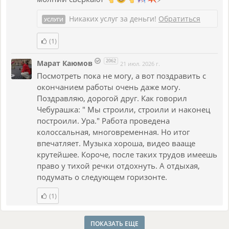
Тезис (Прошлое): Первый куплет рисует образ «золотого
века» души. Это время детства, чистоты и безграничной
Никаких услуг за деньги!
Обратиться
УСЛУГИ
веры.
(1)
Антитезис (Настоящее): Второй куплет — это жесткое
падение в реальность. Образы смерти, страха и маски
2062
Марат Каюмов
21 июл. 2026 г.
создают картину глубочайшей деградации.
Посмотреть пока не могу, а вот поздравить с
Синтез (Преодоление): Припев (рефрен) и финальный
окончанием работы очень даже могу.
куплет выполняют роль катарсиса и императива. Это не
Поздравляю, дорогой друг. Как говорил
просто констатация факта, а активный призыв к
Чебурашка: " Мы строили, строили и наконец
действию, попытка разорвать порочный круг.
построили. Ура." Работа проведена
колоссальная, многовременная. Но итог
Интересно смещение фокуса повествования: текст
впечатляет. Музыка хороша, видео вааще
начинается с обращения к некоему «ты» (диалог с
крутейшее. Короче, после таких трудов имеешь
падшим духом), но в третьем куплете происходит
право у тихой речки отдохнуть. А отдыхая,
слияние голосов («Я всё знал»). Это говорит о том, что
подумать о следующем горизонте.
лирический герой и его визави — возможно, две части
одной личности.
(1)
2. Система образов и символика
ПОКАЗАТЬ ЕЩЕ
Главное достоинство текста — плотный символизм,