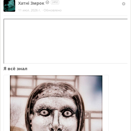
Хатнi Змрок
2492
11 июл. 2026 г.
·
Обновлено
Я всё знал