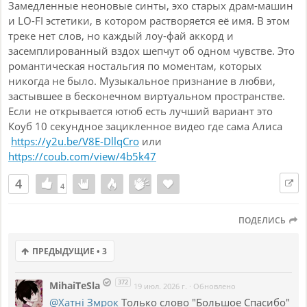
Замедленные неоновые синты, эхо старых драм-машин
и LO-FI эстетики, в котором растворяется её имя. В этом
треке нет слов, но каждый лоу-фай аккорд и
засемплированный вздох шепчут об одном чувстве. Это
романтическая ностальгия по моментам, которых
никогда не было. Музыкальное признание в любви,
застывшее в бесконечном виртуальном пространстве.
Если не открывается ютюб есть лучший вариант это
Коуб 10 секундное зацикленное видео где сама Алиса
https://y2u.be/V8E-DllqCro
или
https://coub.com/view/4b5k47
4
4
4
ПОДЕЛИСЬ
ПРЕДЫДУЩИЕ • 3
372
MihaiTeSla
19 июл. 2026 г.
·
Обновлено
@Хатнi Змрок
Только слово "Большое Спасибо"