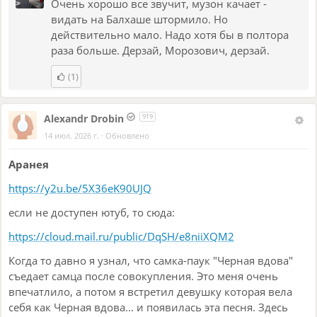
Очень хорошо все звучит, музон качает -
видать на Балхаше штормило. Но
действительно мало. Надо хотя бы в полтора
раза больше. Дерзай, Морозович, дерзай.
(1)
Alexandr Drobin
919
14 июл. 2026 г.
·
Обновлено
Аранея
https://y2u.be/5X36eK90UJQ
если не доступен ютуб, то сюда:
https://cloud.mail.ru/public/DqSH/e8niiXQM2
Когда то давно я узнал, что самка-паук "Черная вдова"
съедает самца после совокупления. Это меня очень
впечатлило, а потом я встретил девушку которая вела
себя как Черная вдова... и появилась эта песня. Здесь