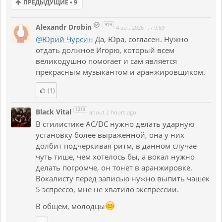
ПРЕДЫДУЩИЕ • 9
сведение и мастеринг. Игорь согласился, сказал, что у
него есть немного свободного времени. И в результате
919
Alexandr Drobin
4 авг. 2026 г. - 9:59
всю музыку сделал Игорь, а я только спел. Причем он
@Юрий Чурсин
Да, Юра, согласен. Нужно
добавил отступление и я на ходу сочинил текст и
отдать должное Игорю, который всем
мелодию, мне доставило огромное удовольствие спеть
великодушно помогает и сам является
в этой песне что-то новое.
прекрасным музыкантом и аранжировщиком.
Мне очень понравились его гитарные риффы в духе
AC/DC и все три партии соло-гитары (так бы я никогда не
(1)
сочинил и не сыграл), особенно соло в конце, когда я его
1219
Black Vital
слушаю, мне хочется петь! Понравились гитарные
about 2 hours ago
коллажи, когда слышны одновременно три гитарные
В стилистике AC/DC нужно делать ударную
партии звучащие из разным мест звуковой панорамы,
установку более выраженной, она у них
сведение сделано великолепно! Короче, я очень
долбит подчеркивая ритм, в данном случае
доволен нашим сотрудничеством и благодарю тебя,
чуть тише, чем хотелось бы, а вокал нужно
Игорь, за твою работу!
делать погромче, он тонет в аранжировке.
Вокалисту перед записью нужно выпить чашек
Надеюсь, вам тоже понравится, пишите отзывы!
5 эспрессо, мне не хватило экспрессии.
В общем, молодцы