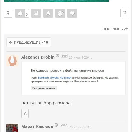
3
3
3
ПОДЕЛИСЬ
ПРЕДЫДУЩИЕ • 10
919
Alexandr Drobin
23 июл. 2026 г.
нет тут выбор размера!
2062
Марат Каюмов
23 июл. 2026 г.