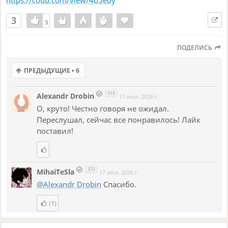
3
3
3
ПОДЕЛИСЬ
ПРЕДЫДУЩИЕ • 6
919
Alexandr Drobin
17 июл. 2026 г.
О, круто! Честно говоря не ожидал.
Переслушал, сейчас все понравилось! Лайк
поставил!
372
MihaiTeSla
17 июл. 2026 г.
@Alexandr Drobin
Спасибо.
(1)